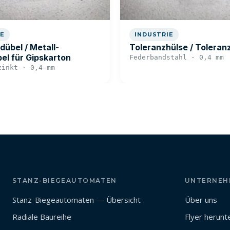
IE
INDUSTRIE
übel / Metall-
Toleranzhülse / Toleran
el für Gipskarton
Federbandstahl · 0,4 mm
zinkt · 0,4 mm
STANZ-BIEGEAUTOMATEN
UNTERNEH
Stanz-Biegeautomaten — Übersicht
Über uns
Radiale Baureihe
Flyer herunt