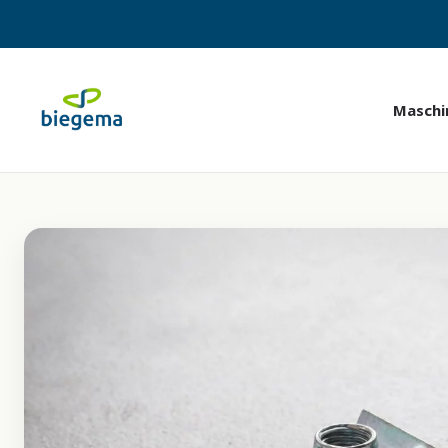
Maschi
Stanz-Biegeautomaten
Drei Baureihen, eine Logik — wir finden