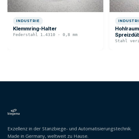
INDUSTRIE
INDUSTR
Klemmring-Halter
Hohlraumd
Spreizdüb
Federstahl 1.4310 · 0,8 mm
Stahl ver
Exzellenz in der Stanzbiege- und Automatisierungstechnik.
Made in Germany, weltweit zu Hause.