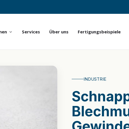
nen
Services
Über uns
Fertigungsbeispiele
INDUSTRIE
Schnapp
Blechmu
Gewinde
 die passende