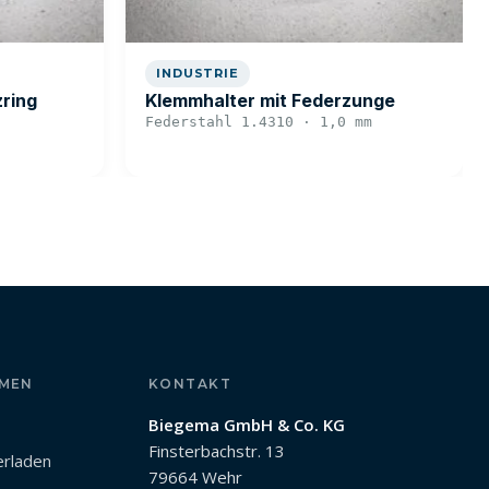
INDUSTRIE
zring
Klemmhalter mit Federzunge
Federstahl 1.4310 · 1,0 mm
MEN
KONTAKT
Biegema GmbH & Co. KG
Finsterbachstr. 13
erladen
79664 Wehr