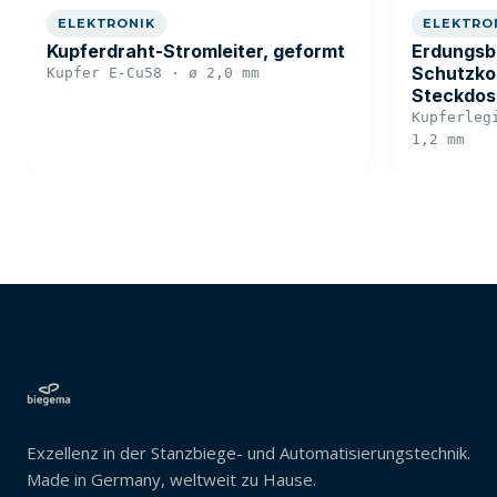
ELEKTRONIK
ELEKTRO
Kupferdraht-Stromleiter, geformt
Erdungsb
Schutzko
Kupfer E-Cu58 · ø 2,0 mm
Steckdos
Kupferleg
1,2 mm
Exzellenz in der Stanzbiege- und Automatisierungstechnik.
Made in Germany, weltweit zu Hause.