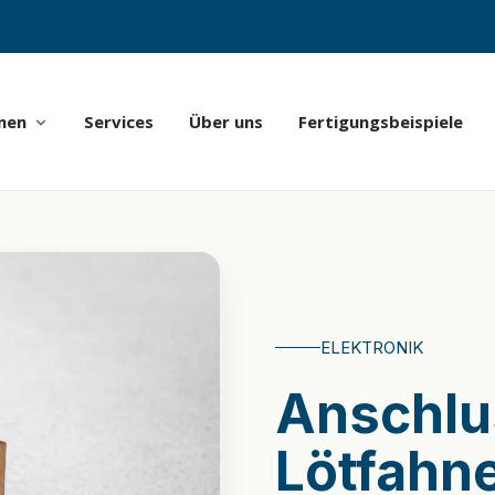
nen
Services
Über uns
Fertigungsbeispiele
ELEKTRONIK
Anschlu
Lötfahn
 die passende