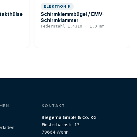
ELEKTRONIK
takthülse
Schirmklemmbügel / EMV-
Schirmklammer
Federstahl 1.4310 · 1,0 mm
MEN
KONTAKT
Biegema GmbH & Co. KG
Finsterbachstr. 13
erladen
79664 Wehr