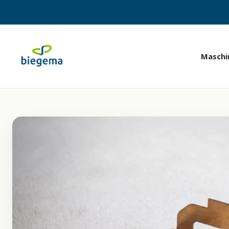
Maschi
Stanz-Biegeautomaten
Drei Baureihen, eine Logik — wir finden