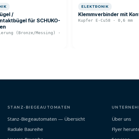
NIK
ELEKTRONIK
ügel /
Klemmverbinder mit Kon
ntaktbügel für SCHUKO-
Kupfer E-Cu58 · 0,6 mm
en
ierung (Bronze/Messing) ·
STANZ-BIEGEAUTOMATEN
UNTERNEH
Stanz-Biegeautomaten — Übersicht
Über uns
Radiale Baureihe
Flyer herunt